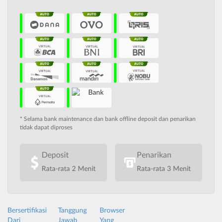
* Selama bank maintenance dan bank offline deposit dan penarikan
tidak dapat diproses
Deposit
Penarikan
Rata-rata 2 Menit
Rata-rata 3 Menit
Bersertifikasi
Tanggung
Browser
Dari
Jawab
Yang