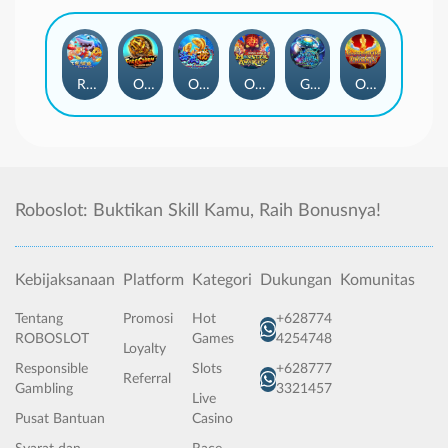
RED PACKET FISHING
OCEAN KING 2
OCEAN PROJECT
OCEAN KING 3
GALAXY WAR
OCEAN KING 4
Roboslot: Buktikan Skill Kamu, Raih Bonusnya!
Kebijaksanaan
Platform
Kategori
Dukungan
Komunitas
Tentang
Promosi
Hot
+628774
ROBOSLOT
Games
4254748
Loyalty
Responsible
Slots
+628777
Referral
Gambling
3321457
Live
Pusat Bantuan
Casino