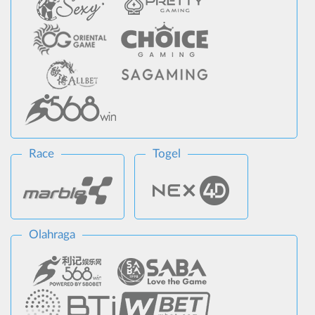
Race
Togel
Olahraga