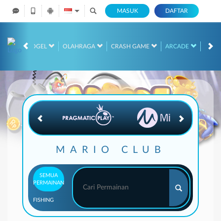
MASUK
DAFTAR
RACE
TOGEL
OLAHRAGA
CRASH GAME
ARCADE
POK
MARIO CLUB
SEMUA
PERMAINAN
FISHING