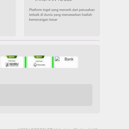
Platform togel yang menarik dari perusahan
terbaik di dunia yang menawarkan hadiah
kemenangan besar