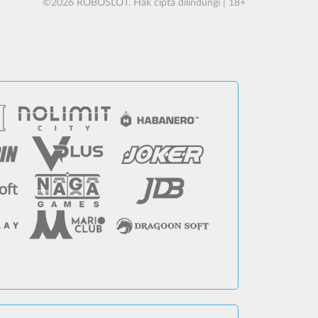
©2026 ROBOSLOT. Hak cipta dilindungi | 18+