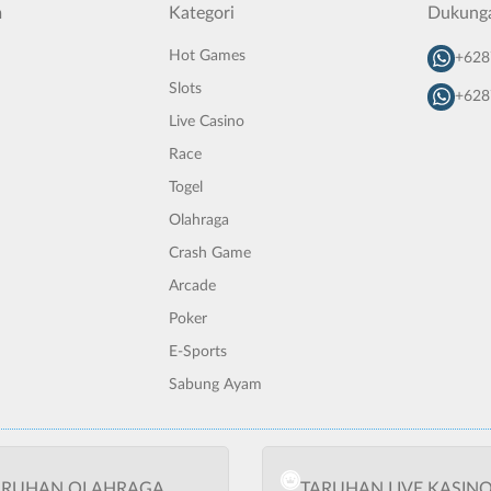
m
Kategori
Dukung
Hot Games
+628
Slots
+628
Live Casino
Race
Togel
Olahraga
Crash Game
Arcade
Poker
E-Sports
Sabung Ayam
ARUHAN OLAHRAGA
TARUHAN LIVE KASIN