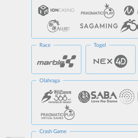
Race
Togel
Olahraga
Crash Game