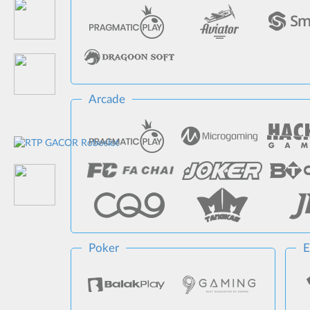
Arcade
Poker
E