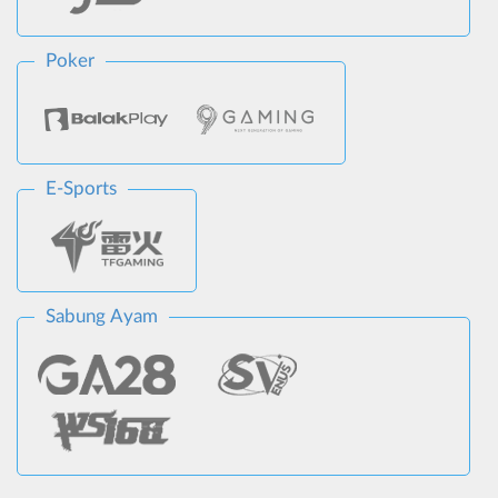
Poker
E-Sports
Sabung Ayam