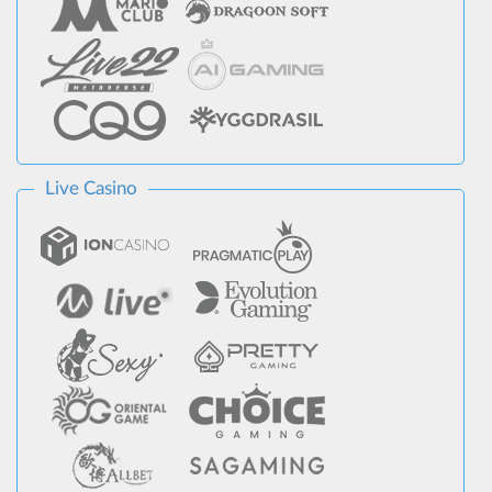
Live Casino